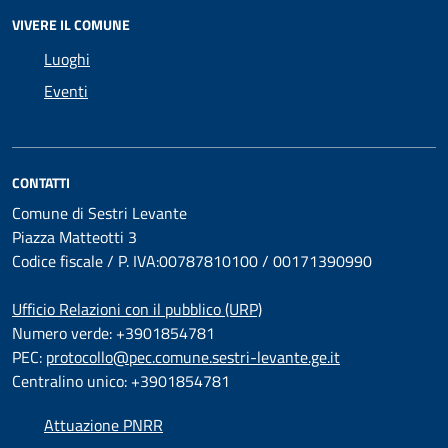
VIVERE IL COMUNE
Luoghi
Eventi
CONTATTI
Comune di Sestri Levante
Piazza Matteotti 3
Codice fiscale / P. IVA:00787810100 / 00171390990
Ufficio Relazioni con il pubblico (URP)
Numero verde: +3901854781
PEC:
protocollo@pec.comune.sestri-levante.ge.it
Centralino unico: +3901854781
Attuazione PNRR