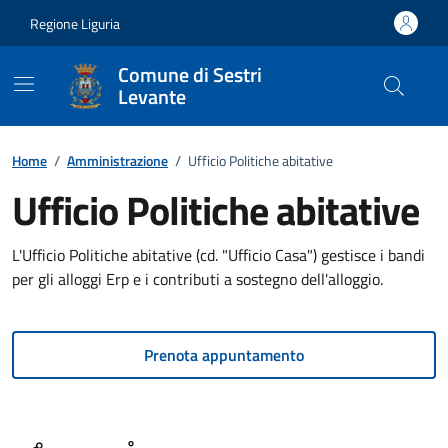
Vai ai contenuti
Vai al footer
Regione Liguria
Comune di Sestri
Levante
Home
/
Amministrazione
/
Ufficio Politiche abitative
Ufficio Politiche abitative
L'Ufficio Politiche abitative (cd. "Ufficio Casa") gestisce i bandi
per gli alloggi Erp e i contributi a sostegno dell'alloggio.
Prenota appuntamento