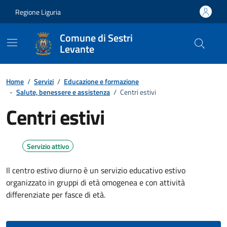
Vai ai contenuti
Vai al footer
Regione Liguria
Comune di Sestri
Levante
Home
/
Servizi
/
Educazione e formazione
-
Salute, benessere e assistenza
/
Centri estivi
Centri estivi
Servizio attivo
Il centro estivo diurno è un servizio educativo estivo
organizzato in gruppi di età omogenea e con attività
differenziate per fasce di età.