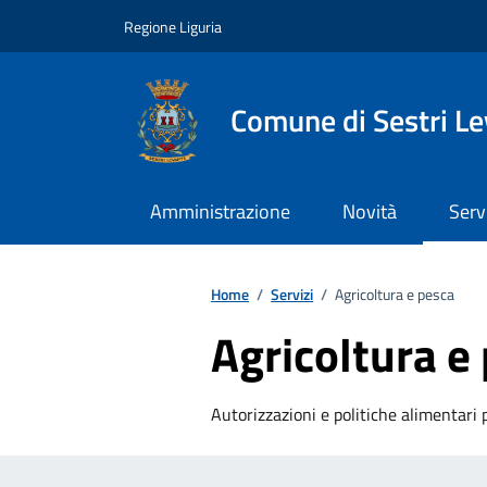
Vai ai contenuti
Vai al footer
Regione Liguria
Comune di Sestri L
Amministrazione
Novità
Serv
Home
/
Servizi
/
Agricoltura e pesca
Agricoltura e
Autorizzazioni e politiche alimentari 
Esplora tutti i servizi