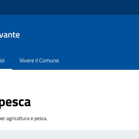
evante
izi
Vivere il Comune
 pesca
per agricoltura e pesca.