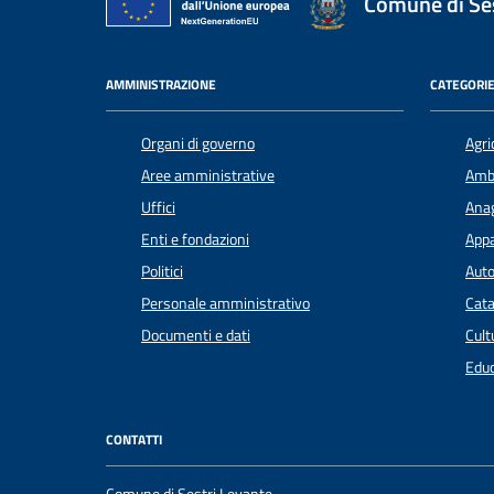
Comune di Ses
AMMINISTRAZIONE
CATEGORIE
Organi di governo
Agri
Aree amministrative
Amb
Uffici
Anag
Enti e fondazioni
Appa
Politici
Auto
Personale amministrativo
Cata
Documenti e dati
Cult
Educ
CONTATTI
Comune di Sestri Levante