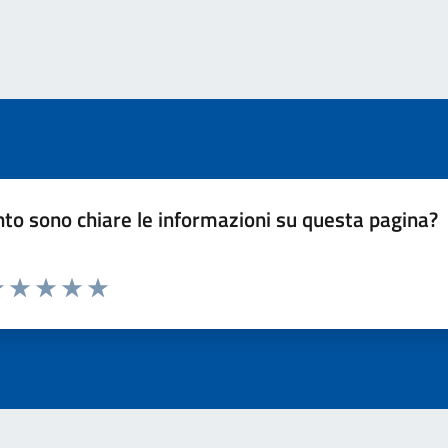
to sono chiare le informazioni su questa pagina?
luta 1 stelle su 5
Valuta 2 stelle su 5
Valuta 3 stelle su 5
Valuta 4 stelle su 5
Valuta 5 stelle su 5