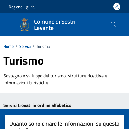
Vai ai contenuti
Vai al footer
Regione Liguria
Comune di Sestri
Levante
Home
/
Servizi
/
Turismo
Turismo
Sostegno e sviluppo del turismo, strutture ricettive e
informazioni turistiche.
Esplora tutti i servizi
Servizi trovati in ordine alfabetico
Quanto sono chiare le informazioni su questa