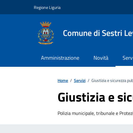
Vai ai contenuti
Vai al footer
Regione Liguria
Comune di Sestri L
Amministrazione
Novità
Serv
Home
/
Servizi
/
Giustizia e sicurezza pub
Giustizia e si
Polizia municipale, tribunale e Protezi
Esplora tutti i servizi