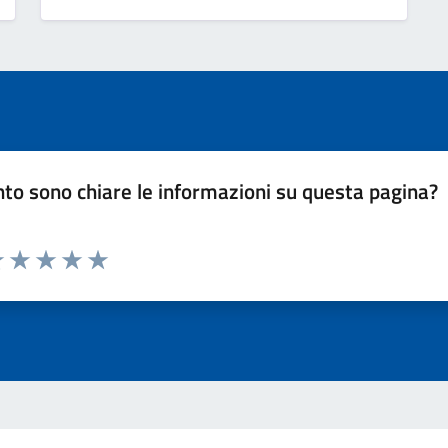
to sono chiare le informazioni su questa pagina?
luta 1 stelle su 5
Valuta 2 stelle su 5
Valuta 3 stelle su 5
Valuta 4 stelle su 5
Valuta 5 stelle su 5