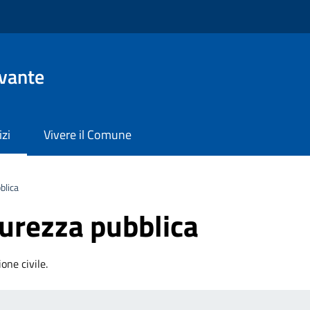
evante
izi
Vivere il Comune
blica
curezza pubblica
one civile.