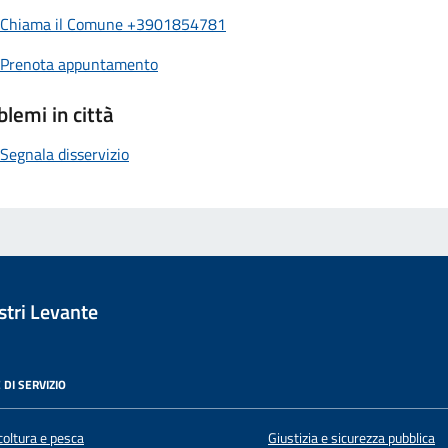
Chiama il Comune +3901854781
Prenota appuntamento
blemi in città
Segnala disservizio
tri Levante
 DI SERVIZIO
coltura e pesca
Giustizia e sicurezza pubblica