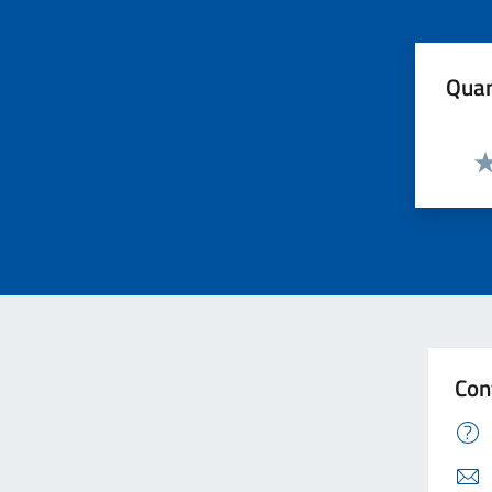
Quan
Va
Con