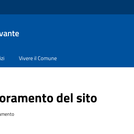
evante
izi
Vivere il Comune
ioramento del sito
ramento