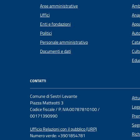
Aree amministrative
Amb
Uffici
Anag
Enti e fondazioni
Appa
Politici
Auto
Personale amministrativo
Cata
Documenti e dati
Cult
Educ
CONTATTI
Comune di Sestri Levante
Att
Piazza Matteotti 3
Legg
Codice fiscale / P. IVA:00787810100 /
00171390990
Pre
Segn
Ufficio Relazioni con il pubblico (URP)
Rich
Numero verde: +3901854781