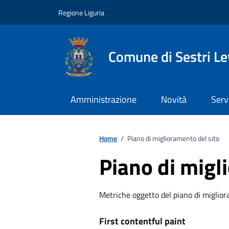
Vai ai contenuti
Vai al footer
Regione Liguria
Comune di Sestri L
Amministrazione
Novità
Serv
Home
/
Piano di miglioramento del sito
Piano di migl
Metriche oggetto del piano di miglio
First contentful paint