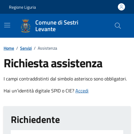
Vai ai contenuti
Vai al footer
Regione Liguria
Comune di Sestri
Levante
Home
/
Servizi
/
Assistenza
Richiesta assistenza
I campi contraddistinti dal simbolo asterisco sono obbligatori.
Hai un’identità digitale SPID o CIE?
Accedi
Richiedente