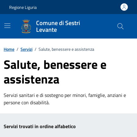
Vai ai contenuti
Vai al footer
Regione Liguria
Comune di Sestri
Levante
Home
/
Servizi
/
Salute, benessere e assistenza
Salute, benessere e
assistenza
Servizi sanitari e di sostegno per minori, famiglie, anziani e
persone con disabilità.
Esplora tutti i servizi
Servizi trovati in ordine alfabetico