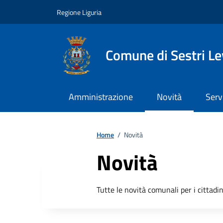
Vai ai contenuti
Vai al footer
Regione Liguria
Comune di Sestri L
Amministrazione
Novità
Serv
Home
/
Novità
Novità
Tutte le novità comunali per i cittadin