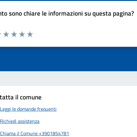
to sono chiare le informazioni su questa pagina?
luta 1 stelle su 5
Valuta 2 stelle su 5
Valuta 3 stelle su 5
Valuta 4 stelle su 5
Valuta 5 stelle su 5
tatta il comune
Leggi le domande frequenti
Richiedi assistenza
Chiama il Comune +3901854781