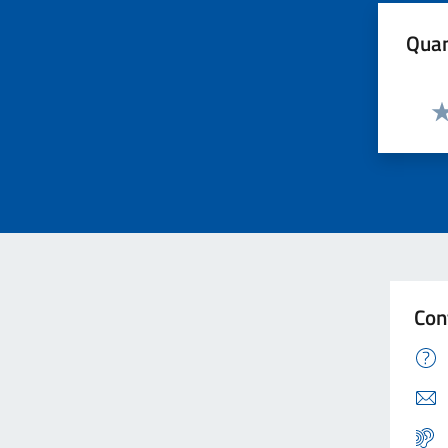
Quan
Va
Con