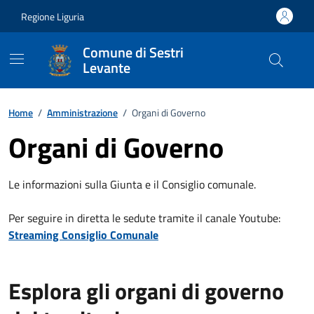
Vai ai contenuti
Vai al footer
Regione Liguria
Comune di Sestri
Levante
Home
/
Amministrazione
/
Organi di Governo
Organi di Governo
Le informazioni sulla Giunta e il Consiglio comunale.
Per seguire in diretta le sedute tramite il canale Youtube:
Streaming Consiglio Comunale
Esplora gli organi di governo