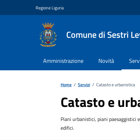
Vai ai contenuti
Vai al footer
Regione Liguria
Comune di Sestri L
Amministrazione
Novità
Serv
Home
/
Servizi
/
Catasto e urbanistica
Catasto e urb
Piani urbanistici, piani paesaggistici e
edifici.