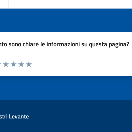
to sono chiare le informazioni su questa pagina?
luta 1 stelle su 5
Valuta 2 stelle su 5
Valuta 3 stelle su 5
Valuta 4 stelle su 5
Valuta 5 stelle su 5
tri Levante