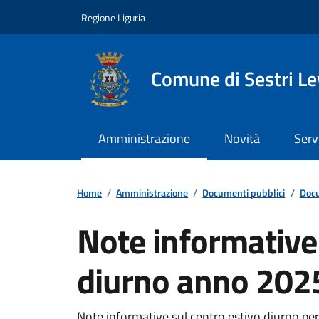
Vai ai contenuti
Vai al footer
Regione Liguria
Comune di Sestri L
Amministrazione
Novità
Serv
Home
/
Amministrazione
/
Documenti pubblici
/
Docu
Note informative
diurno anno 202
Note informative sul centro estivo diurno pe