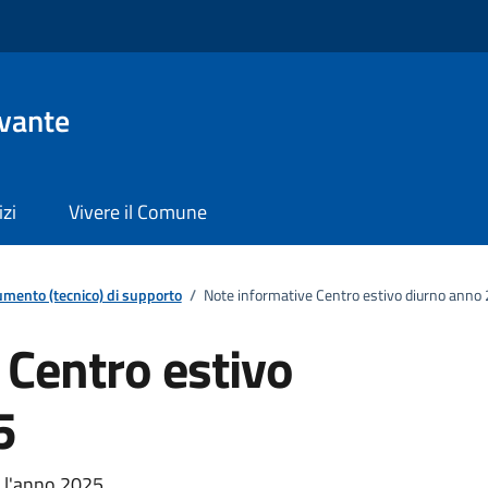
evante
izi
Vivere il Comune
mento (tecnico) di supporto
/
Note informative Centro estivo diurno anno
 Centro estivo
5
r l'anno 2025.