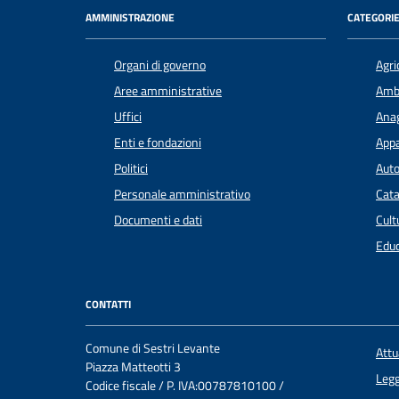
AMMINISTRAZIONE
CATEGORIE
Organi di governo
Agri
Aree amministrative
Amb
Uffici
Anag
Enti e fondazioni
Appa
Politici
Auto
Personale amministrativo
Cata
Documenti e dati
Cult
Educ
CONTATTI
Comune di Sestri Levante
Att
Piazza Matteotti 3
Legg
Codice fiscale / P. IVA:00787810100 /