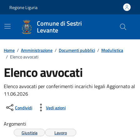
Vai ai contenuti
Vai al footer
Regione Liguria
Comune di Sestri
Levante
Home
/
Amministrazione
/
Documenti pubblici
/
Modulistica
/
Elenco avvocati
Elenco avvocati
Dettagli del documento
Elenco avvocati per conferimenti incarichi legali Aggiornato al
11.06.2026
Condividi
Vedi azioni
Argomenti
Giustizia
Lavoro