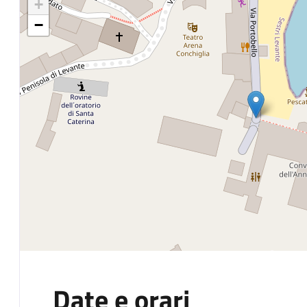
+
−
Date e orari