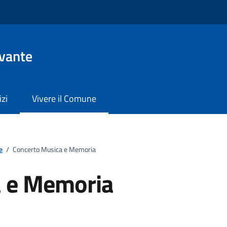
evante
izi
Vivere il Comune
e
/
Concerto Musica e Memoria
a e Memoria