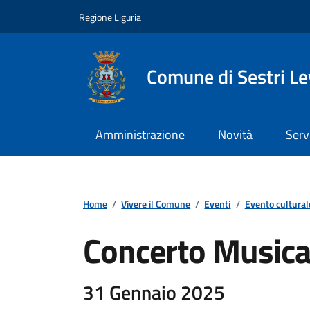
Vai ai contenuti
Vai al footer
Regione Liguria
Comune di Sestri L
Amministrazione
Novità
Serv
Home
/
Vivere il Comune
/
Eventi
/
Evento cultural
Concerto Music
31 Gennaio 2025