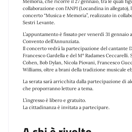
Memoria, che ricorre il 27 gennaio, tra le quali f
collaborazione con l'ANPI (Locandina in allegato), l
concerto “Musica e Memoria”, realizzato in collab
Sestri Levante.
L’appuntamento è fissato per venerdì 31 gennaio all
Convento dell’Annunziata.
Il concerto vedrà la partecipazione del cantante D
Francesco Gardella e del M° Radames Ceccarelli.
Cohen, Bob Dylan, Nicola Piovani, Francesco Gucci
Williams, oltre a brani della tradizione musicale e
La serata sarà arricchita dalla partecipazione di a
che proporranno letture a tema.
L’ingresso è libero e gratuito.
La cittadinanza è invitata a partecipare.
A chi è rivolto