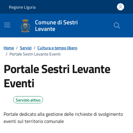
Vai ai contenuti
Vai al footer
Regione Liguria
Comune di Sestri
Levante
Home
/
Servizi
/
Cultura e tempo libero
/
Portale Sestri Levante Eventi
Portale Sestri Levante
Eventi
Servizio attivo
Portale dedicato alla gestione delle richieste di svolgimento
eventi sul territorio comunale