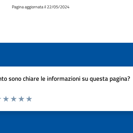
Pagina aggiornata il 22/05/2024
to sono chiare le informazioni su questa pagina?
luta 1 stelle su 5
Valuta 2 stelle su 5
Valuta 3 stelle su 5
Valuta 4 stelle su 5
Valuta 5 stelle su 5