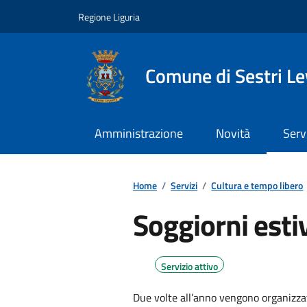
Vai ai contenuti
Vai al footer
Regione Liguria
Comune di Sestri L
Amministrazione
Novità
Serv
Home
/
Servizi
/
Cultura e tempo libero
Soggiorni estiv
Servizio attivo
Due volte all’anno vengono organizza