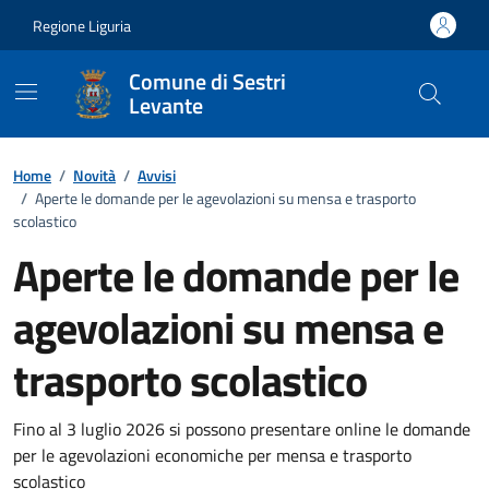
Vai ai contenuti
Vai al footer
Regione Liguria
Comune di Sestri
Levante
Home
/
Novità
/
Avvisi
/
Aperte le domande per le agevolazioni su mensa e trasporto
scolastico
Aperte le domande per le
agevolazioni su mensa e
trasporto scolastico
Dettagli della notizia
Fino al 3 luglio 2026 si possono presentare online le domande
per le agevolazioni economiche per mensa e trasporto
scolastico