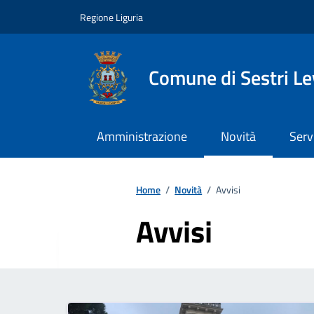
Vai ai contenuti
Vai al footer
Regione Liguria
Comune di Sestri L
Amministrazione
Novità
Serv
Home
/
Novità
/
Avvisi
Avvisi