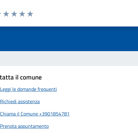
luta 1 stelle su 5
Valuta 2 stelle su 5
Valuta 3 stelle su 5
Valuta 4 stelle su 5
Valuta 5 stelle su 5
tatta il comune
Leggi le domande frequenti
Richiedi assistenza
Chiama il Comune +3901854781
Prenota appuntamento