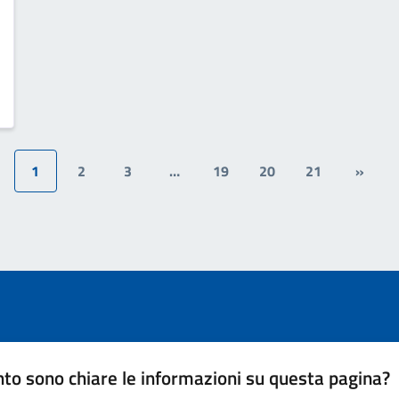
1
2
3
…
19
20
21
»
to sono chiare le informazioni su questa pagina?