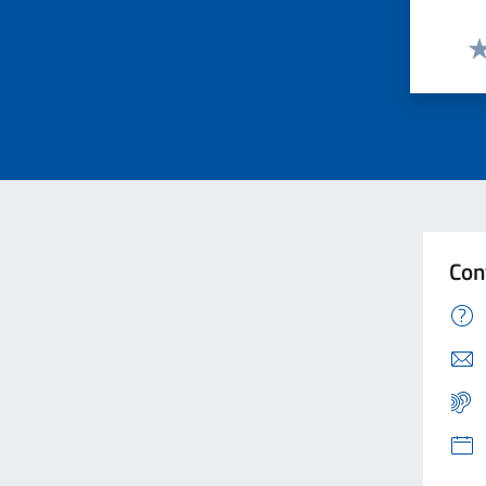
Va
Con