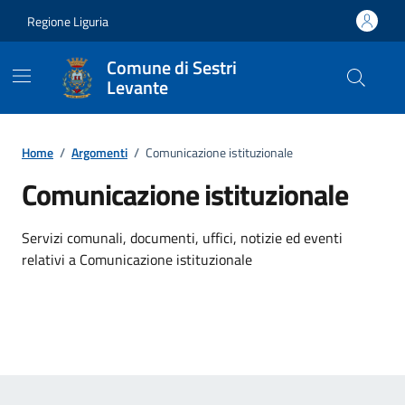
Vai ai contenuti
Vai al footer
Regione Liguria
Comune di Sestri
Levante
Home
/
Argomenti
/
Comunicazione istituzionale
Comunicazione istituzionale
Dettagli dell'argomento
Servizi comunali, documenti, uffici, notizie ed eventi
relativi a Comunicazione istituzionale