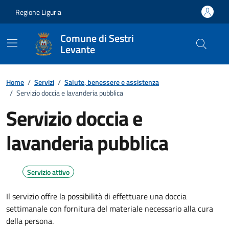
Vai ai contenuti
Vai al footer
Regione Liguria
Comune di Sestri
Levante
Home
/
Servizi
/
Salute, benessere e assistenza
/
Servizio doccia e lavanderia pubblica
Servizio doccia e
lavanderia pubblica
Servizio attivo
Il servizio offre la possibilità di effettuare una doccia
settimanale con fornitura del materiale necessario alla cura
della persona.