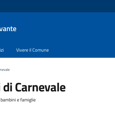
evante
izi
Vivere il Comune
rnevale
 di Carnevale
a
 bambini e famiglie