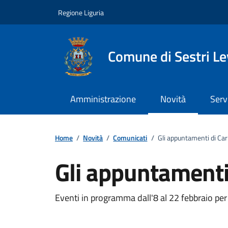
Vai ai contenuti
Vai al footer
Regione Liguria
Comune di Sestri L
Amministrazione
Novità
Serv
Home
/
Novità
/
Comunicati
/
Gli appuntamenti di Ca
Gli appuntamenti
Dettagli della notizi
Eventi in programma dall'8 al 22 febbraio per