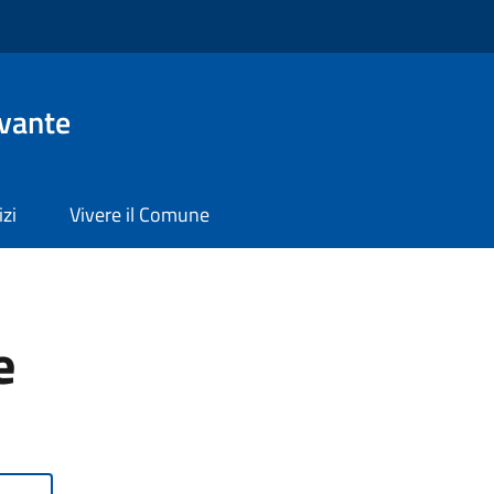
evante
izi
Vivere il Comune
e