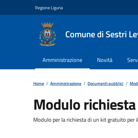
Vai ai contenuti
Vai al footer
Regione Liguria
Comune di Sestri L
Amministrazione
Novità
Serv
Home
/
Amministrazione
/
Documenti pubblici
/
Modu
Modulo richiesta 
Dettagli del documento
Modulo per la richiesta di un kit gratuito per 