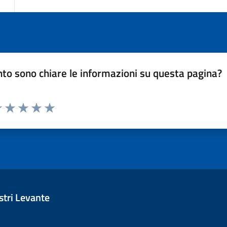
to sono chiare le informazioni su questa pagina?
luta 1 stelle su 5
Valuta 2 stelle su 5
Valuta 3 stelle su 5
Valuta 4 stelle su 5
Valuta 5 stelle su 5
tri Levante