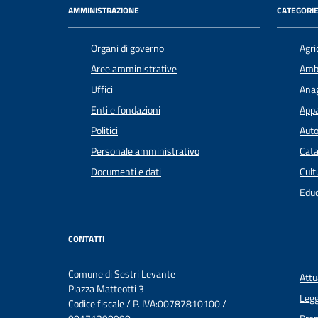
AMMINISTRAZIONE
CATEGORIE
Organi di governo
Agri
Aree amministrative
Amb
Uffici
Anag
Enti e fondazioni
Appa
Politici
Auto
Personale amministrativo
Cata
Documenti e dati
Cult
Educ
CONTATTI
Comune di Sestri Levante
Att
Piazza Matteotti 3
Legg
Codice fiscale / P. IVA:00787810100 /