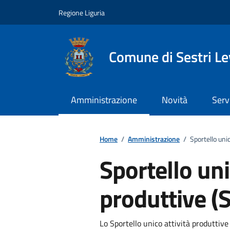
Vai ai contenuti
Vai al footer
Regione Liguria
Comune di Sestri L
Amministrazione
Novità
Serv
Home
/
Amministrazione
/
Sportello uni
Sportello uni
produttive (
Lo Sportello unico attività produttive