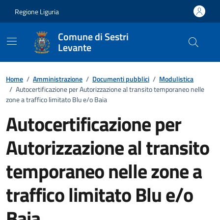
Vai ai contenuti
Vai al footer
Regione Liguria
Comune di Sestri
Levante
Home
/
Amministrazione
/
Documenti pubblici
/
Modulistica
/
Autocertificazione per Autorizzazione al transito temporaneo nelle
zone a traffico limitato Blu e/o Baia
Autocertificazione per
Autorizzazione al transito
temporaneo nelle zone a
traffico limitato Blu e/o
Baia