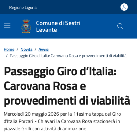
Vai ai contenuti
Vai al footer
Regione Liguria
Comune di Sestri
Levante
Home
/
Novità
/
Avvisi
/
Passaggio Giro d’Italia: Carovana Rosa e provvedimenti di viabilità
Passaggio Giro d’Italia:
Carovana Rosa e
provvedimenti di viabilità
Dettagli della notizia
Mercoledì 20 maggio 2026 per la 11esima tappa del Giro
d’Italia Porcari - Chiavari la Carovana Rosa stazionerà in
piazzale Grilli con attività di animazione