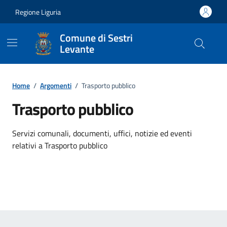
Vai ai contenuti
Vai al footer
Regione Liguria
Comune di Sestri
Levante
Home
/
Argomenti
/
Trasporto pubblico
Trasporto pubblico
Dettagli dell'argomento
Servizi comunali, documenti, uffici, notizie ed eventi
relativi a Trasporto pubblico