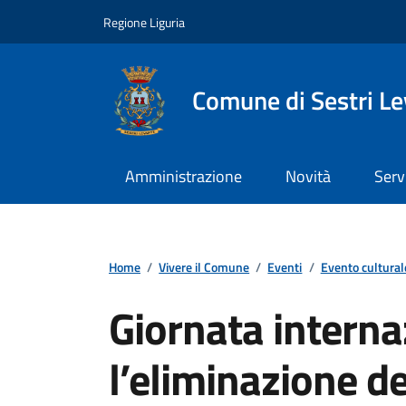
Vai ai contenuti
Vai al footer
Regione Liguria
Comune di Sestri L
Amministrazione
Novità
Serv
Home
/
Vivere il Comune
/
Eventi
/
Evento cultural
Giornata interna
l’eliminazione de