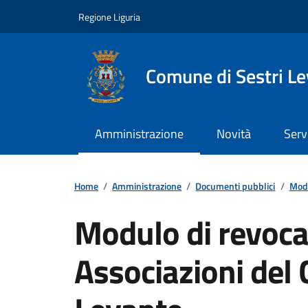
Vai ai contenuti
Vai al footer
Regione Liguria
Comune di Sestri L
Amministrazione
Novità
Serv
Home
/
Amministrazione
/
Documenti pubblici
/
Modu
Modulo di revoca 
Associazioni del 