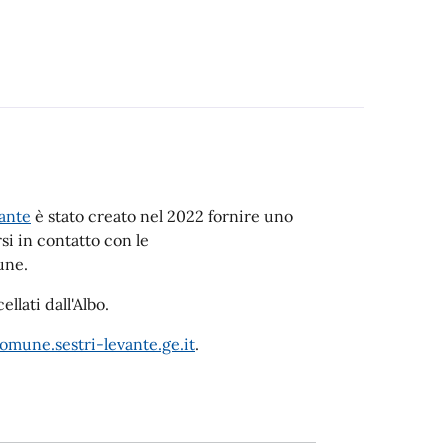
vante
è stato creato nel 2022 fornire uno
si in contatto con le
une.
lati dall'Albo.
omune.sestri-levante.ge.it
.