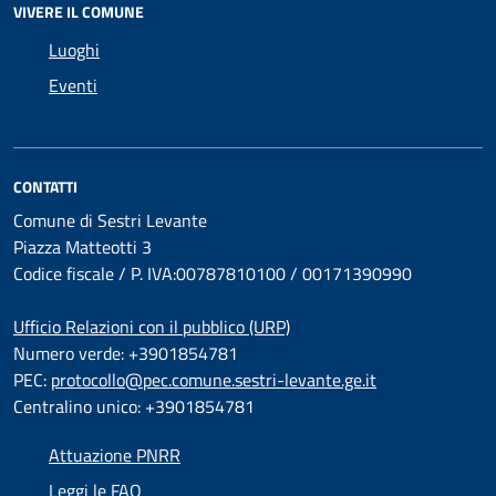
VIVERE IL COMUNE
Luoghi
Eventi
CONTATTI
Comune di Sestri Levante
Piazza Matteotti 3
Codice fiscale / P. IVA:00787810100 / 00171390990
Ufficio Relazioni con il pubblico (URP)
Numero verde: +3901854781
PEC:
protocollo@pec.comune.sestri-levante.ge.it
Centralino unico: +3901854781
Attuazione PNRR
Leggi le FAQ