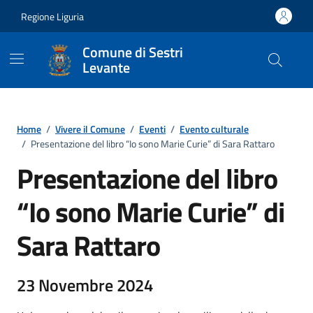
Vai ai contenuti
Vai al footer
Regione Liguria
Comune di Sestri
Levante
Home
/
Vivere il Comune
/
Eventi
/
Evento culturale
/
Presentazione del libro “Io sono Marie Curie” di Sara Rattaro
Presentazione del libro
“Io sono Marie Curie” di
Sara Rattaro
23 Novembre 2024