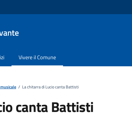
evante
izi
Vivere il Comune
 musicale
/
La chitarra di Lucio canta Battisti
cio canta Battisti