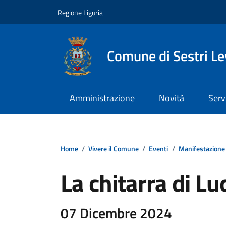
Vai ai contenuti
Vai al footer
Regione Liguria
Comune di Sestri L
Amministrazione
Novità
Serv
Home
/
Vivere il Comune
/
Eventi
/
Manifestazione
La chitarra di Lu
07 Dicembre 2024