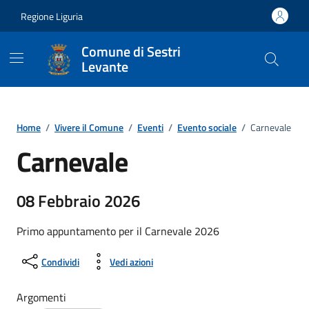
Vai ai contenuti
Vai al footer
Regione Liguria
Comune di Sestri
Levante
Home
/
Vivere il Comune
/
Eventi
/
Evento sociale
/
Carnevale
Carnevale
08 Febbraio 2026
Primo appuntamento per il Carnevale 2026
Condividi
Vedi azioni
Argomenti