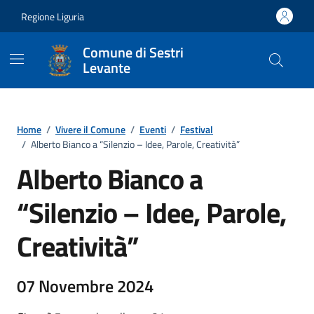
Vai ai contenuti
Vai al footer
Regione Liguria
Comune di Sestri
Levante
Home
/
Vivere il Comune
/
Eventi
/
Festival
/
Alberto Bianco a “Silenzio – Idee, Parole, Creatività”
Alberto Bianco a
“Silenzio – Idee, Parole,
Creatività”
07 Novembre 2024