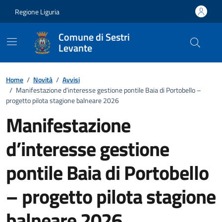
Vai ai contenuti
Vai al footer
Regione Liguria
Comune di Sestri
Levante
Home
/
Novità
/
Avvisi
/
Manifestazione d’interesse gestione pontile Baia di Portobello –
progetto pilota stagione balneare 2026
Manifestazione
d’interesse gestione
pontile Baia di Portobello
– progetto pilota stagione
balneare 2026