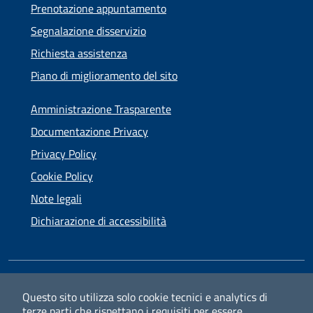
Prenotazione appuntamento
Segnalazione disservizio
Richiesta assistenza
Piano di miglioramento del sito
Amministrazione Trasparente
Documentazione Privacy
Privacy Policy
Cookie Policy
Note legali
Dichiarazione di accessibilità
SEGUICI SU
Questo sito utilizza solo cookie tecnici e analytics di
terze parti che rispettano i requisiti per essere
Facebook
Instagram