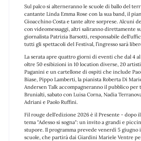
Sul palco si alterneranno le scuole di ballo del terr
cantante Linda Emma Rose con la sua band, il pian
Gioacchino Costa e tante altre sorprese. Alcuni de
con videomessaggi, altri saliranno direttamente su
giornalista Patrizia Barsotti, responsabile dell'uff
tutti gli spettacoli del Festival, l’ingresso sarà libe
La serata apre quattro giorni di eventi che dal 4 
oltre 50 esibizioni in 10 location diverse, 20 artist
Paganini e un cartellone di ospiti che include Paol
Biase, Pippo Lamberti, la pianista Roberta Di Mario
Andersen Talk accompagneranno il pubblico per t
Brunialti, sabato con Luisa Corna, Nadia Terranov
Adriani e Paolo Ruffini.
Fil rouge dell'edizione 2026 è il Presente - dopo i
tema "Adesso si sogna": un invito a grandi e picci
stupore. Il programma prevede venerdì 5 giugno il
scuole, che partirà dai Giardini Mariele Ventre pe