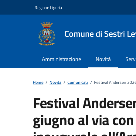
Vai ai contenuti
Vai al footer
Regione Liguria
Comune di Sestri L
Amministrazione
Novità
Serv
Home
/
Novità
/
Comunicati
/
Festival Andersen 2026, 
Festival Anderse
giugno al via con