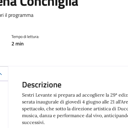
ena Conchiglia
a
pri il programma
Tempo di lettura:
2 min
Descrizione
Sestri Levante si prepara ad accogliere la 29ª ediz
serata inaugurale di giovedì 4 giugno alle 21 all'A
spettacolo, che sotto la direzione artistica di Du
musica, danza e performance dal vivo, anticipando 
successivi.