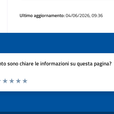
Ultimo aggiornamento:
04/06/2026, 09:36
to sono chiare le informazioni su questa pagina?
luta 1 stelle su 5
Valuta 2 stelle su 5
Valuta 3 stelle su 5
Valuta 4 stelle su 5
Valuta 5 stelle su 5