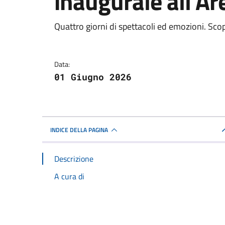
inaugurale all’Ar
Dettagli della notizi
Quattro giorni di spettacoli ed emozioni. Sco
Data:
01 Giugno 2026
INDICE DELLA PAGINA
Descrizione
A cura di