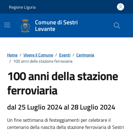
Vai ai contenuti
Vai al footer
Regione Liguria
Comune di Sestri
Levante
Home
/
Vivere il Comune
/
Eventi
/
Cerimonia
/
100 anni della stazione ferroviaria
100 anni della stazione
ferroviaria
dal 25 Luglio 2024 al 28 Luglio 2024
Un fine settimana di festeggiamenti per celebrare il
centenario della nascita della stazione ferroviaria di Sestri