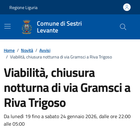
Vai ai contenuti
Vai al footer
Regione Liguria
Comune di Sestri
Levante
Home
/
Novità
/
Avvisi
/
Viabilità, chiusura notturna di via Gramsci a Riva Trigoso
Viabilità, chiusura
notturna di via Gramsci a
Riva Trigoso
Dettagli della notizia
Da lunedì 19 fino a sabato 24 gennaio 2026, dalle ore 22:00
alle 05:00