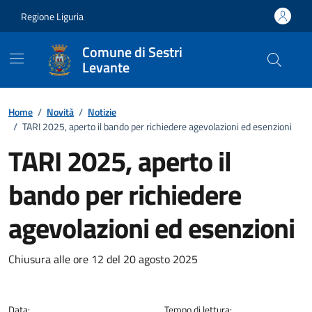
Vai ai contenuti
Vai al footer
Regione Liguria
Comune di Sestri
Levante
Home
/
Novità
/
Notizie
/
TARI 2025, aperto il bando per richiedere agevolazioni ed esenzioni
TARI 2025, aperto il
bando per richiedere
agevolazioni ed esenzioni
Dettagli della notizia
Chiusura alle ore 12 del 20 agosto 2025
Data:
Tempo di lettura: