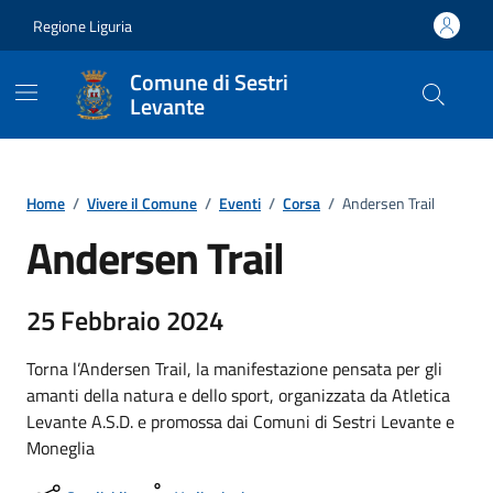
Vai ai contenuti
Vai al footer
Regione Liguria
Comune di Sestri
Levante
Home
/
Vivere il Comune
/
Eventi
/
Corsa
/
Andersen Trail
Andersen Trail
25 Febbraio 2024
Torna l’Andersen Trail, la manifestazione pensata per gli
amanti della natura e dello sport, organizzata da Atletica
Levante A.S.D. e promossa dai Comuni di Sestri Levante e
Moneglia