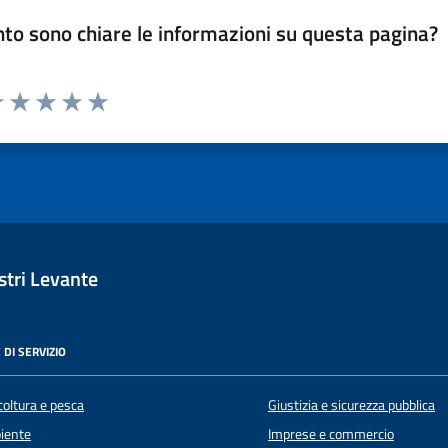
to sono chiare le informazioni su questa pagina?
luta 1 stelle su 5
Valuta 2 stelle su 5
Valuta 3 stelle su 5
Valuta 4 stelle su 5
Valuta 5 stelle su 5
tri Levante
 DI SERVIZIO
coltura e pesca
Giustizia e sicurezza pubblica
iente
Imprese e commercio