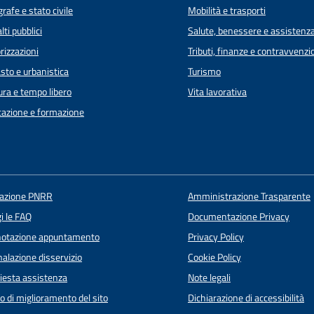
rafe e stato civile
Mobilità e trasporti
lti pubblici
Salute, benessere e assistenz
rizzazioni
Tributi, finanze e contravvenzi
sto e urbanistica
Turismo
ura e tempo libero
Vita lavorativa
azione e formazione
uazione PNRR
Amministrazione Trasparente
i le FAQ
Documentazione Privacy
notazione appuntamento
Privacy Policy
alazione disservizio
Cookie Policy
iesta assistenza
Note legali
o di miglioramento del sito
Dichiarazione di accessibilità