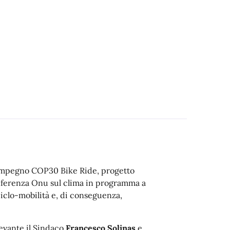
i impegno COP30 Bike Ride, progetto
onferenza Onu sul clima in programma a
ciclo-mobilità e, di conseguenza,
Levante il Sindaco
Francesco Solinas
e