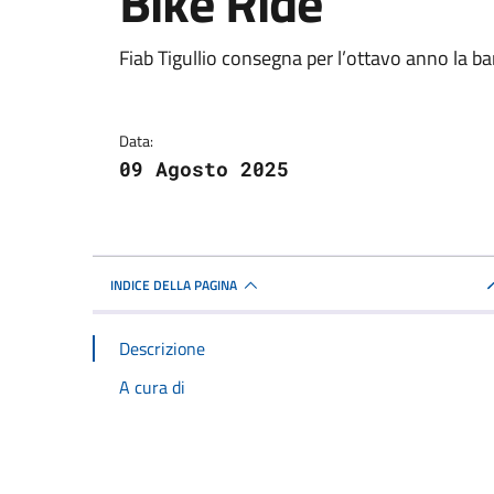
Bike Ride
Dettagli della notizi
Fiab Tigullio consegna per l’ottavo anno la b
Data:
09 Agosto 2025
INDICE DELLA PAGINA
Descrizione
A cura di