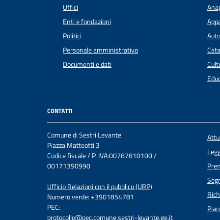
Uffici
Anag
Enti e fondazioni
Appa
Politici
Auto
Personale amministrativo
Cata
Documenti e dati
Cult
Educ
CONTATTI
Comune di Sestri Levante
Att
Piazza Matteotti 3
Legg
Codice fiscale / P. IVA:00787810100 /
00171390990
Pre
Segn
Ufficio Relazioni con il pubblico (URP)
Rich
Numero verde: +3901854781
PEC:
Pian
protocollo@pec.comune.sestri-levante.ge.it