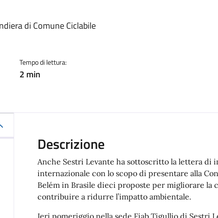
a
andiera di Comune Ciclabile
Tempo di lettura:
2 min
Descrizione
Anche Sestri Levante ha sottoscritto la lettera d
internazionale con lo scopo di presentare alla C
Belém in Brasile dieci proposte per migliorare la 
contribuire a ridurre l’impatto ambientale.
Ieri pomeriggio nella sede Fiab Tigullio di Sestri 