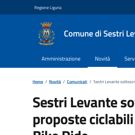
Vai ai contenuti
Vai al footer
Regione Liguria
Comune di Sestri L
Amministrazione
Novità
Serv
Home
/
Novità
/
Comunicati
/
Sestri Levante sottoscri
Sestri Levante sot
proposte ciclabil