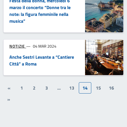
Festa della donna, mercoledì 6
marzo il concerto “Donne tra le
note: la figura femminile nella
musica”
NOTIZIE
04 MAR 2024
Anche Sestri Levante a “Cantiere
Città” a Roma
«
1
2
3
…
13
14
15
16
»