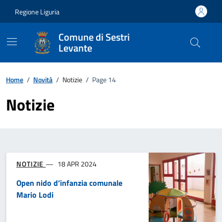
Vai ai contenuti
Vai al footer
Regione Liguria
Comune di Sestri
Levante
Home
/
Novità
/
Notizie
/
Page 14
Notizie
NOTIZIE
18 APR 2024
Open nido d’infanzia comunale
Mario Lodi