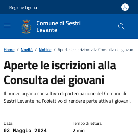
Vai ai contenuti
Vai al footer
Regione Liguria
Comune di Sestri
Levante
Home
/
Novità
/
Notizie
/
Aperte le iscrizioni alla Consulta dei giovani
Aperte le iscrizioni alla
Consulta dei giovani
Dettagli della notizia
Il nuovo organo consultivo di partecipazione del Comune di
Sestri Levante ha l'obiettivo di rendere parte attiva i giovani.
Data:
Tempo di lettura:
2 min
03 Maggio 2024