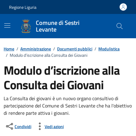
Vai ai contenuti
Vai al footer
Regione Liguria
Comune di Sestri
Levante
Home
/
Amministrazione
/
Documenti pubblici
/
Modulistica
/
Modulo d’iscrizione alla Consulta dei Giovani
Modulo d’iscrizione alla
Consulta dei Giovani
Dettagli del documento
La Consulta dei giovani è un nuovo organo consultivo di
partecipazione del Comune di Sestri Levante che ha l'obiettivo
di rendere parte attiva i giovani.
Condividi
Vedi azioni