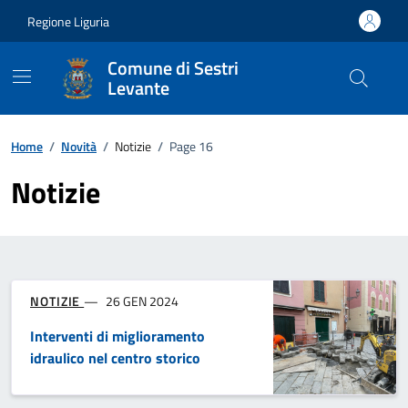
Vai ai contenuti
Vai al footer
Regione Liguria
Comune di Sestri
Levante
Home
/
Novità
/
Notizie
/
Page 16
Notizie
NOTIZIE
26 GEN 2024
Interventi di miglioramento
idraulico nel centro storico