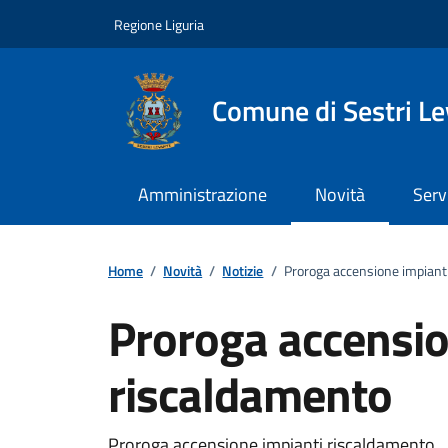
Vai ai contenuti
Vai al footer
Regione Liguria
Comune di Sestri L
Amministrazione
Novità
Serv
Home
/
Novità
/
Notizie
/
Proroga accensione impiant
Proroga accensio
riscaldamento
Proroga accensione impianti riscaldamento