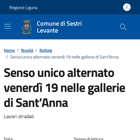
Vai ai contenuti
Vai al footer
Regione Liguria
Comune di Sestri
Levante
Home
/
Novità
/
Notizie
/
Senso unico alternato venerdì 19 nelle gallerie di Sant’Anna
Senso unico alternato
venerdì 19 nelle gallerie
di Sant’Anna
Dettagli della notizia
Lavori stradali
Data:
Tempo di lettura: