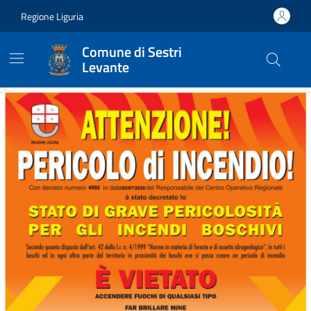
Vai ai contenuti
Vai al footer
Regione Liguria
Comune di Sestri
Levante
Comune di Sestri Levante
Contenuti in evidenza
Novità in evidenza