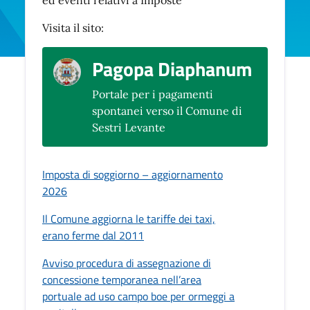
Visita il sito:
Pagopa Diaphanum
Portale per i pagamenti
spontanei verso il Comune di
Sestri Levante
Imposta di soggiorno – aggiornamento
2026
Il Comune aggiorna le tariffe dei taxi,
erano ferme dal 2011
Avviso procedura di assegnazione di
concessione temporanea nell’area
portuale ad uso campo boe per ormeggi a