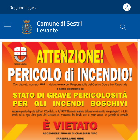
Vai ai contenuti
Vai al footer
Regione Liguria
Comune di Sestri
Levante
Comune di Sestri Levante
Contenuti in evidenza
Novità in evidenza