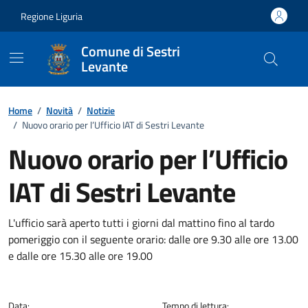
Vai ai contenuti
Vai al footer
Regione Liguria
Comune di Sestri
Levante
Home
/
Novità
/
Notizie
/
Nuovo orario per l’Ufficio IAT di Sestri Levante
Nuovo orario per l’Ufficio
IAT di Sestri Levante
Dettagli della notizia
L'ufficio sarà aperto tutti i giorni dal mattino fino al tardo
pomeriggio con il seguente orario: dalle ore 9.30 alle ore 13.00
e dalle ore 15.30 alle ore 19.00
Data:
Tempo di lettura: